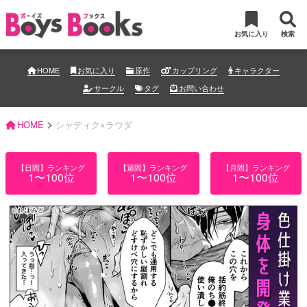
お気に入り
検索
HOME
お気に入り
原作
カップリング
キャラクター
サークル
タグ
お問い合わせ
>
HOME
シャディク×ラウダ
【日間】ランキング
【週間】ランキング
【月間】ランキング
1〜100位
1〜100位
1〜100位