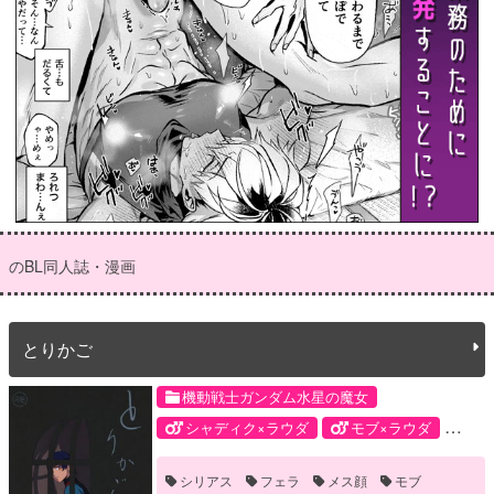
のBL同人誌・漫画
とりかご
機動戦士ガンダム水星の魔女
シャディク×ラウダ
モブ×ラウダ
シャディク・ゼネリ
モブ
シリアス
フェラ
メス顔
モブ
ラウダ・ニール