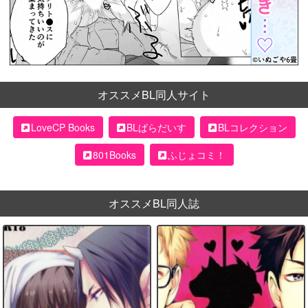
オススメBL同人サイト
LoveCP Books
BLぱらだいす
BLコレクション
801Books
ふじょコミ！
オススメBL同人誌