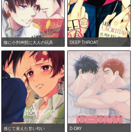
猫に小判神獣に大人の玩具
DEEP THROAT
感じて覚えた甘い匂い
D-DAY