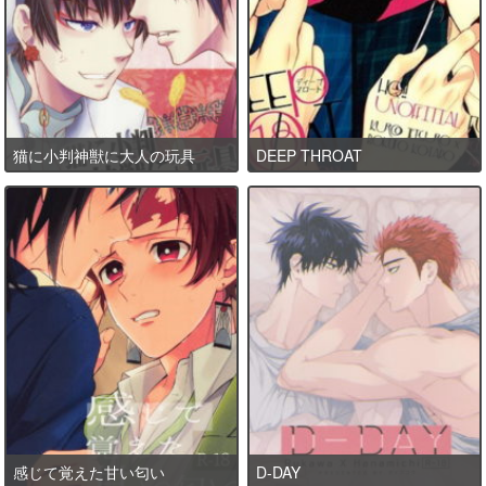
猫に小判神獣に大人の玩具
DEEP THROAT
感じて覚えた甘い匂い
D-DAY