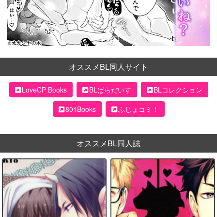
オススメBL同人サイト
LoveCP Books
BLぱらだいす
BLコレクション
801Books
ふじょコミ！
オススメBL同人誌