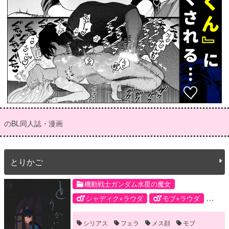
のBL同人誌・漫画
とりかご
機動戦士ガンダム水星の魔女
シャディク×ラウダ
モブ×ラウダ
シャディク・ゼネリ
モブ
シリアス
フェラ
メス顔
モブ
ラウダ・ニール