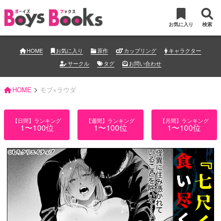
お気に入り
検索
HOME
お気に入り
原作
カップリング
キャラクター
サークル
タグ
お問い合わせ
>
HOME
モブ×ラウダ
【日間】ランキング
【週間】ランキング
【月間】ランキング
1〜100位
1〜100位
1〜100位