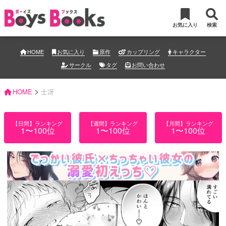
お気に入り
検索
HOME
お気に入り
原作
カップリング
キャラクター
サークル
タグ
お問い合わせ
>
HOME
士冴
【日間】ランキング
【週間】ランキング
【月間】ランキング
1〜100位
1〜100位
1〜100位