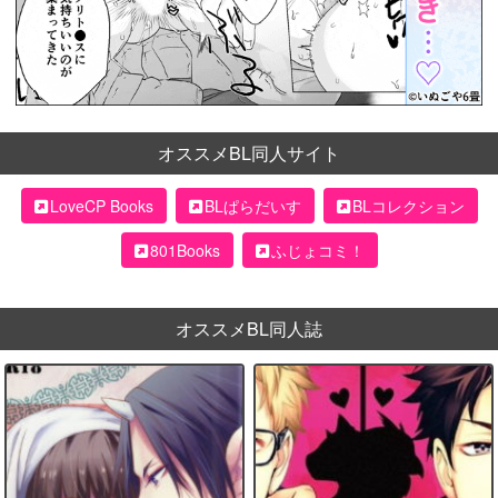
オススメBL同人サイト
LoveCP Books
BLぱらだいす
BLコレクション
801Books
ふじょコミ！
オススメBL同人誌