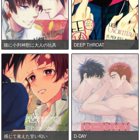
猫に小判神獣に大人の玩具
DEEP THROAT
感じて覚えた甘い匂い
D-DAY