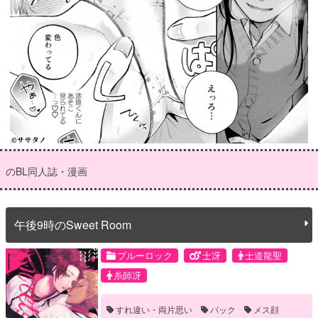
のBL同人誌・漫画
午後9時のSweet Room
ブルーロック
士冴
士道龍聖
糸師冴
すれ違い・両片思い
バック
メス顔