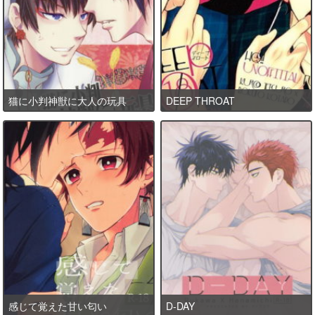
猫に小判神獣に大人の玩具
DEEP THROAT
感じて覚えた甘い匂い
D-DAY