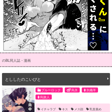
のBL同人誌・漫画
とししたのこいびと
ブルーロック
烏氷
氷織羊
烏旅人
イチャラブ
キス
メス顔
乳首責め