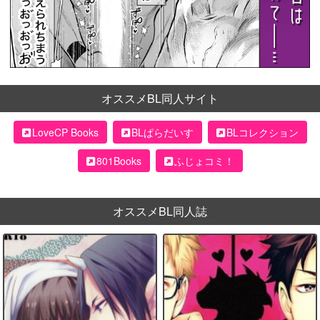
オススメBL同人サイト
LoveCP Books
BLぱらだいす
BLコレクション
801Books
ふじょコミ！
オススメBL同人誌