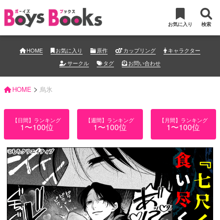
お気に入り
検索
HOME
お気に入り
原作
カップリング
キャラクター
サークル
タグ
お問い合わせ
>
HOME
烏氷
【日間】ランキング
【週間】ランキング
【月間】ランキング
1〜100位
1〜100位
1〜100位