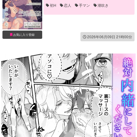
初H
恋人
手マン
潮吹き
お気に入り登録
2026年06月09日 21時00分