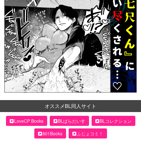
オススメBL同人サイト
LoveCP Books
BLぱらだいす
BLコレクション
801Books
ふじょコミ！