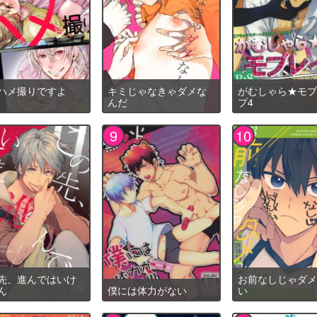
ハメ撮りですよ
キミじゃなきゃダメな
がむしゃら★モフ
んだ
プ4
先、進んではいけ
お前なしじゃダメ
ん
僕には体力がない
い