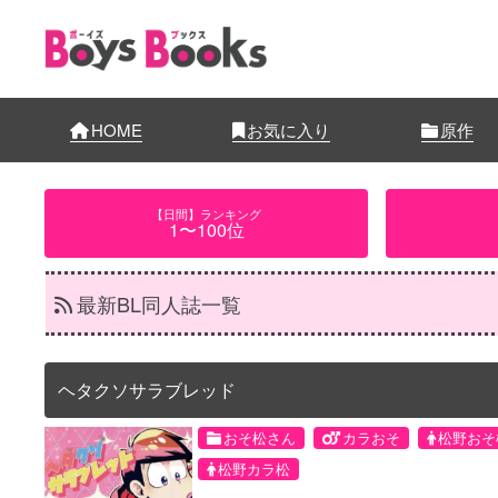
HOME
お気に入り
原作
【日間】ランキング
1〜100位
最新BL同人誌一覧
ヘタクソサラブレッド
おそ松さん
カラおそ
松野おそ
松野カラ松