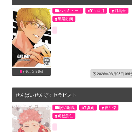
ハイキュー!!
クロ月
月島蛍
黒尾鉄朗
お気に入り登録
2026年08月05日 09
せんぱいせんぞくセラピスト
呪術廻戦
夏虎
夏油傑
虎杖悠仁