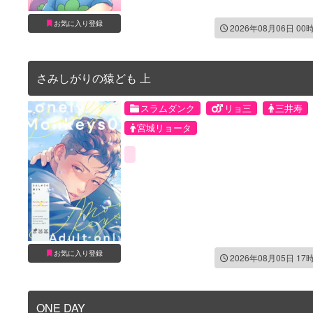
お気に入り登録
2026年08月06日 00
さみしがりの猿ども 上
スラムダンク
リョ三
三井寿
宮城リョータ
お気に入り登録
2026年08月05日 17
ONE DAY