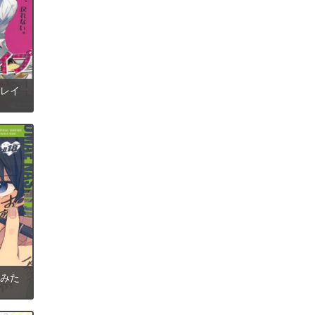
゙レイ
みた