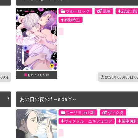
ブルーロック
凪玲
凪誠士郎
御影玲王
お気に入り登録
時00分
2026年08月05日 0
あの日の夜のif ～side Y～
ユーリ!!! on ICE
ヴィク勇
ヴィクトル・ニキフォロフ
勝生勇利