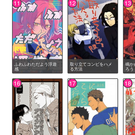
ふわふわただよう浮遊
取り立てコンビをハメ
鳴か
感
る方法
ろう