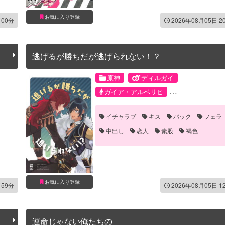
お気に入り登録
時00分
2026年08月05日 2
逃げるが勝ちだが逃げられない！？
原神
ディルガイ
ガイア・アルベリヒ
ディルック・ラグウィンド
イチャラブ
キス
バック
フェラ
中出し
恋人
素股
褐色
お気に入り登録
時59分
2026年08月05日 1
運命じゃない俺たちの