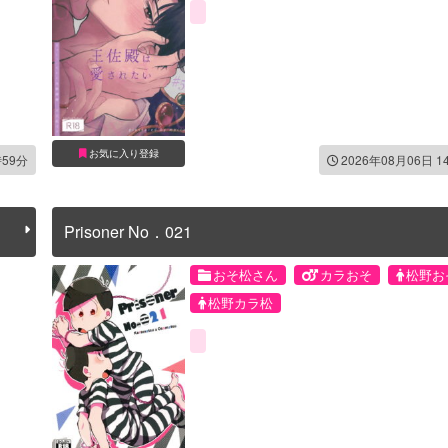
お気に入り登録
時59分
2026年08月06日 1
Prisoner No．021
おそ松さん
カラおそ
松野お
松野カラ松