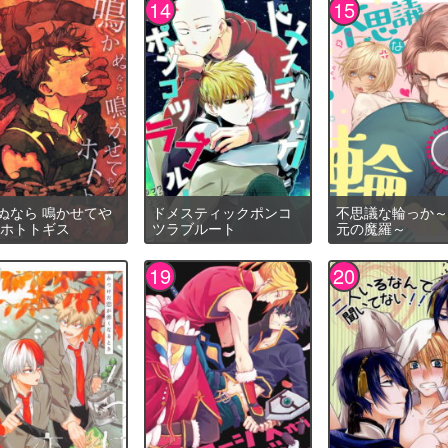
ぬなら 鳴かせてや
ドメスティックポンコ
不思議な輪っか～
 ホトトギス
ツラブルート
元の魔羅～