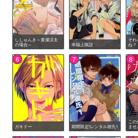
ししゅんき～黄瀬涼太
それ
の場合～
幸福上限説
ね？
この
ガキドー
期間限定!レンタル彼氏1
ませ