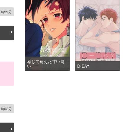
0時59分
感じて覚えた甘い匂
い
D-DAY
2時02分