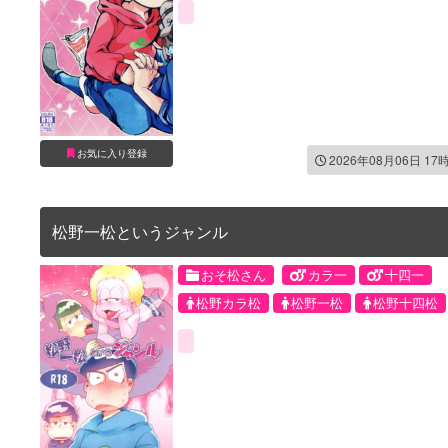
お気に入り登録
2026年08月06日 17
松野一松というジャンル
おそ松さん
カラ一
十四一
松野カラ松
松野一松
松野十四松