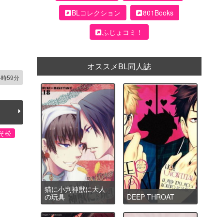
BLコレクション
801Books
ふじょコミ！
オススメBL同人誌
4時59分
そ松
猫に小判神獣に大人
の玩具
DEEP THROAT