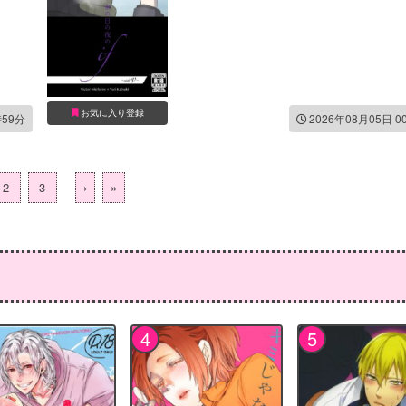
お気に入り登録
時59分
2026年08月05日 0
2
3
›
»