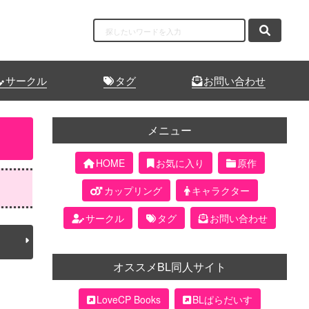
サークル
タグ
お問い合わせ
メニュー
HOME
お気に入り
原作
カップリング
キャラクター
サークル
タグ
お問い合わせ
オススメBL同人サイト
LoveCP Books
BLぱらだいす