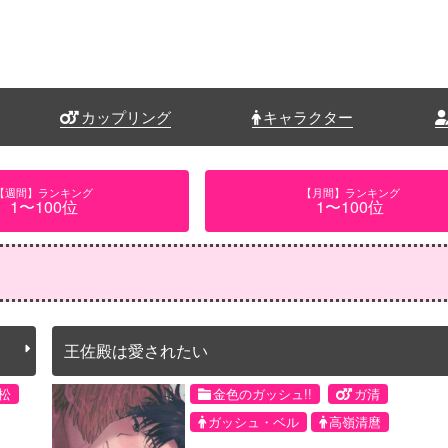
カップリング
キャラクター
【週間】ランキング
【月間】ランキング
1〜100位
1〜100位
王佐殿は愛されたい
松
金色のガッシュ!!
ガ清
ガッシュ・ベル
高嶺清麿