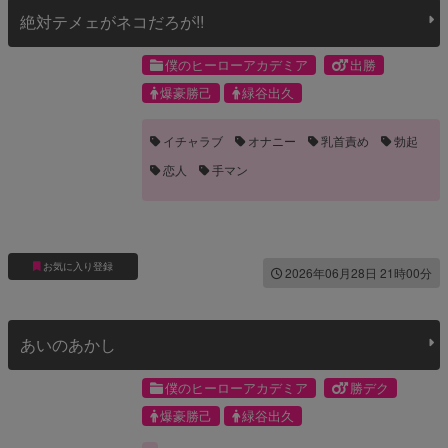
絶対テメェがネコだろが!!
僕のヒーローアカデミア
出勝
爆豪勝己
緑谷出久
イチャラブ
オナニー
乳首責め
勃起
恋人
手マン
お気に入り登録
2026年06月28日 21時00分
あいのあかし
僕のヒーローアカデミア
勝デク
爆豪勝己
緑谷出久