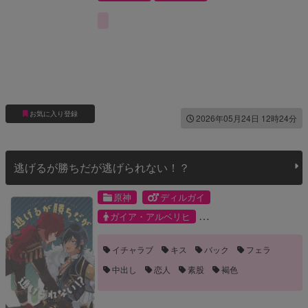
お気に入り登録
2026年05月24日 12時24分
逃げるが勝ちだが逃げられない！？
原神
ディルガイ
ガイア・アルベリヒ
ディルック・ラグウィンド
イチャラブ
キス
バック
フェラ
中出し
恋人
素股
褐色