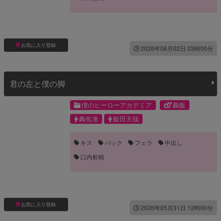
お気に入り登録
2026年06月02日 03時00分
君の左と僕の脚
僕のヒーローアカデミア
轟飯
轟焦凍
飯田天哉
キス
バック
フェラ
中出し
口内射精
お気に入り登録
2026年05月31日 12時00分