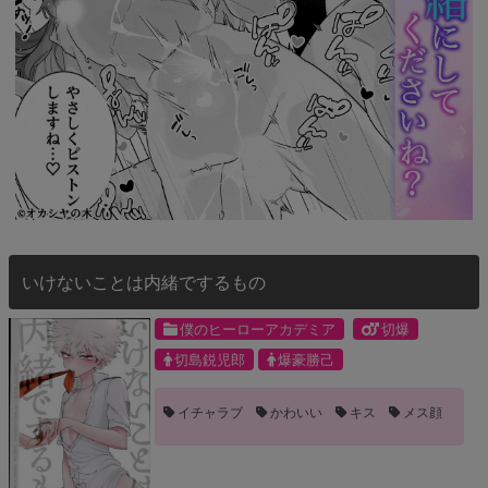
いけないことは内緒でするもの
僕のヒーローアカデミア
切爆
切島鋭児郎
爆豪勝己
イチャラブ
かわいい
キス
メス顔