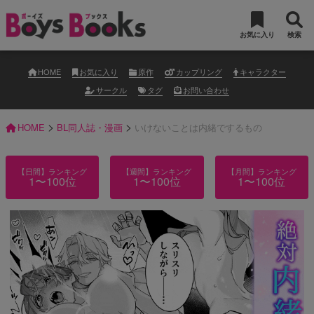
お気に入り
検索
HOME
お気に入り
原作
カップリング
キャラクター
サークル
タグ
お問い合わせ
>
>
HOME
BL同人誌・漫画
いけないことは内緒でするもの
【日間】ランキング
【週間】ランキング
【月間】ランキング
1〜100位
1〜100位
1〜100位