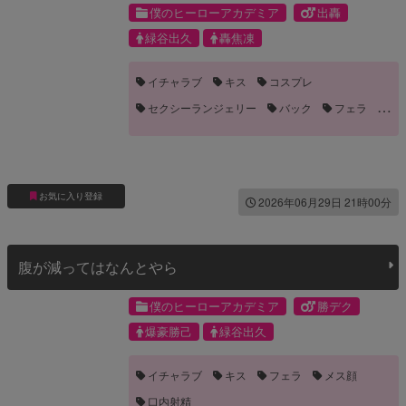
僕のヒーローアカデミア
出轟
緑谷出久
轟焦凍
イチャラブ
キス
コスプレ
セクシーランジェリー
バック
フェラ
メス顔
乳首責め
恋人
雌イキ
顔射
お気に入り登録
2026年06月29日 21時00分
腹が減ってはなんとやら
僕のヒーローアカデミア
勝デク
爆豪勝己
緑谷出久
イチャラブ
キス
フェラ
メス顔
口内射精