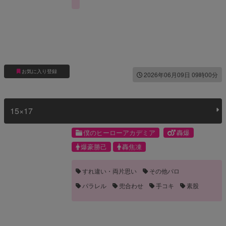
お気に入り登録
2026年06月09日 09時00分
15×17
僕のヒーローアカデミア
轟爆
爆豪勝己
轟焦凍
すれ違い・両片思い
その他パロ
パラレル
兜合わせ
手コキ
素股