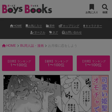
お気に入り
検索
HOME
お気に入り
原作
カップリング
キャラクター
サークル
タグ
お問い合わせ
>
>
HOME
BL同人誌・漫画
お月様に恋をしよう
【日間】ランキング
【週間】ランキング
【月間】ランキング
1〜100位
1〜100位
1〜100位