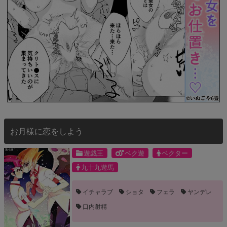
お月様に恋をしよう
遊戯王
ベク遊
ベクター
九十九遊馬
イチャラブ
ショタ
フェラ
ヤンデレ
口内射精