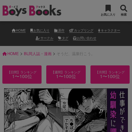
お気に入り
検索
HOME
お気に入り
原作
カップリング
キャラクター
サークル
タグ
お問い合わせ
>
>
HOME
BL同人誌・漫画
そうだ、温泉行こう。
【日間】ランキング
【週間】ランキング
【月間】ランキング
1〜100位
1〜100位
1〜100位