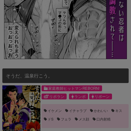
そうだ、温泉行こう。
家庭教師ヒットマンREBORN!
リボラン
ランボ
リボーン
イケメン
イチャラブ
かわいい
キス
ドS
フェラ
メス顔
口内射精