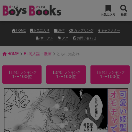
お気に入り
検索
HOME
お気に入り
原作
カップリング
キャラクター
サークル
タグ
お問い合わせ
>
>
HOME
BL同人誌・漫画
ともに光あれ
【日間】ランキング
【週間】ランキング
【月間】ランキング
1〜100位
1〜100位
1〜100位