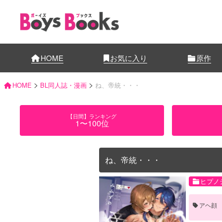
HOME
お気に入り
原作
>
>
HOME
BL同人誌・漫画
ね、帝統・・・
【日間】ランキング
1〜100位
ね、帝統・・・
ヒプノ
アヘ顔