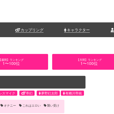
カップリング
キャラクター
【週間】ランキング
【月間】ランキング
1〜100位
1〜100位
シスマイク
帝幻
夢野幻太郎
有栖川帝統
オナニー
これはエロい
襲い受け