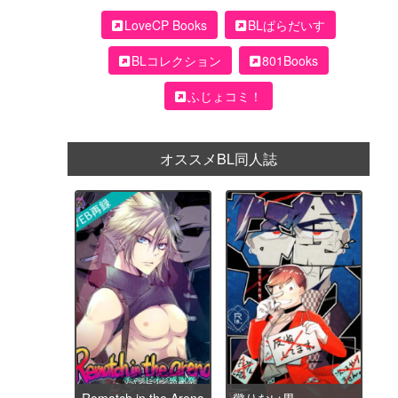
LoveCP Books
BLぱらだいす
BLコレクション
801Books
ふじょコミ！
オススメBL同人誌
Rematch in the Arena
懲りない男