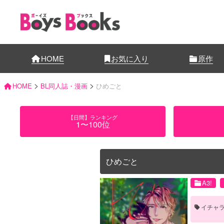
HOME
お気に入り
原作
>
>
HOME
BL同人誌・漫画
ひめごと
【日間】ランキング
1〜100位
ひめごと
A3!
イチャ