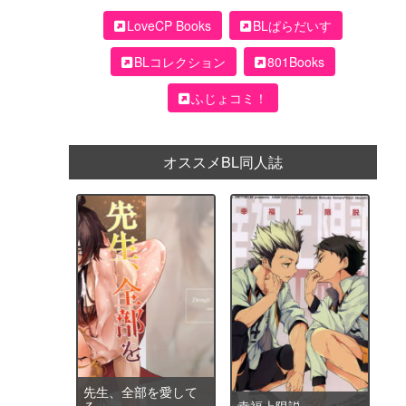
LoveCP Books
BLぱらだいす
BLコレクション
801Books
ふじょコミ！
オススメBL同人誌
先生、全部を愛して
る
幸福上限説