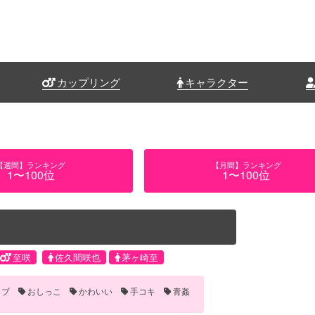
カップリング
キャラクター
【週間】ランキング
【月間】ランキング
1〜100位
1〜100位
至咲
佐久間咲也
茅ヶ崎至
ラブ
おしっこ
かわいい
手コキ
青姦