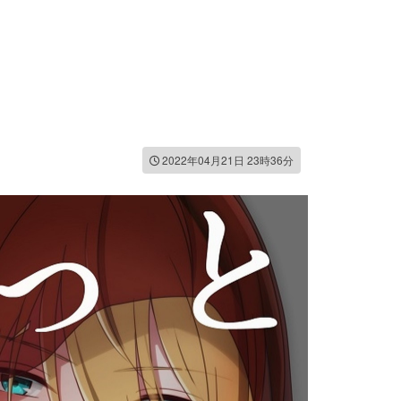
2022年04月21日 23時36分