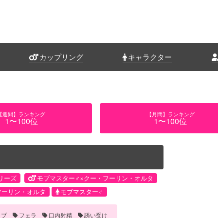
カップリング
キャラクター
【週間】ランキング
【月間】ランキング
1〜100位
1〜100位
シリーズ
モブマスター♂×クー・フーリン・オルタ
フーリン・オルタ
モブマスター♂
ラブ
フェラ
口内射精
誘い受け