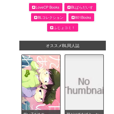
LoveCP Books
BLぱらだいす
BLコレクション
801Books
ふじょコミ！
オススメBL同人誌
甘い子だあれ
脱がせてあげよっか