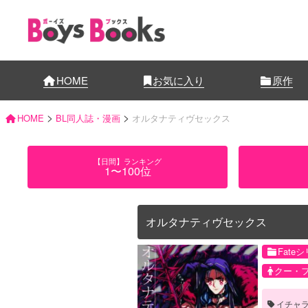
HOME
お気に入り
原作
>
>
HOME
BL同人誌・漫画
オルタナティヴセックス
【日間】ランキング
1〜100位
オルタナティヴセックス
Fate
クー・
イチャ