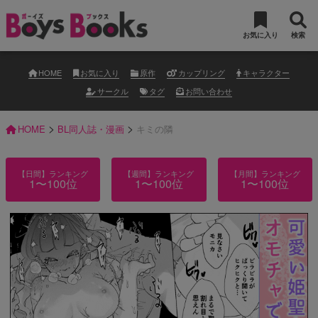
お気に入り
検索
HOME
お気に入り
原作
カップリング
キャラクター
サークル
タグ
お問い合わせ
>
>
HOME
BL同人誌・漫画
キミの隣
【日間】ランキング
【週間】ランキング
【月間】ランキング
1〜100位
1〜100位
1〜100位