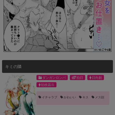
キミの隣
ダンガンロンパ
狛日
日向創
狛枝凪斗
イチャラブ
かわいい
キス
メス顔