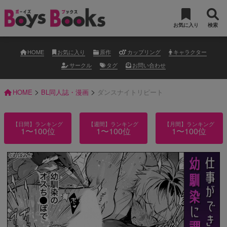
お気に入り
検索
HOME
お気に入り
原作
カップリング
キャラクター
サークル
タグ
お問い合わせ
>
>
HOME
BL同人誌・漫画
ダンスナイトリピート
【日間】ランキング
【週間】ランキング
【月間】ランキング
1〜100位
1〜100位
1〜100位