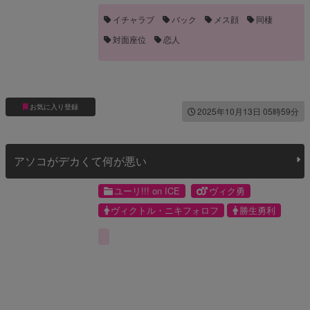
イチャラブ
バック
メス顔
同棲
対面座位
恋人
お気に入り登録
2025年10月13日 05時59分
アソコがデカくて何が悪い
ユーリ!!! on ICE
ヴィク勇
ヴィクトル・ニキフォロフ
勝生勇利