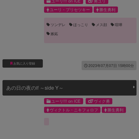
ユーリ!!! on ICE
勇ユリ
ユーリ・プリセツキー
勝生勇利
ツンデレ
ほっこり
メス顔
喧嘩
嫉妬
お気に入り登録
2023年07月07日 15時00分
あの日の夜のif ～side Y～
ユーリ!!! on ICE
ヴィク勇
ヴィクトル・ニキフォロフ
勝生勇利