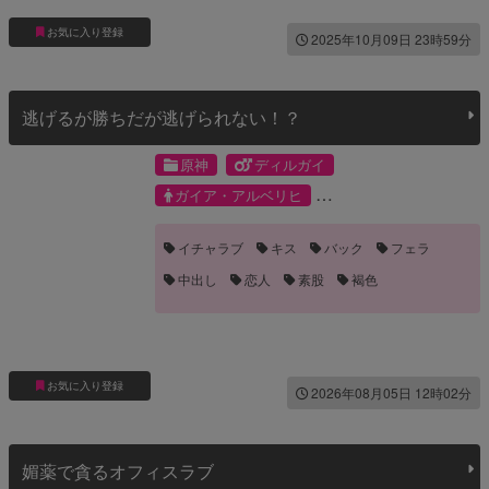
お気に入り登録
2025年10月09日 23時59分
逃げるが勝ちだが逃げられない！？
原神
ディルガイ
ガイア・アルベリヒ
ディルック・ラグウィンド
イチャラブ
キス
バック
フェラ
中出し
恋人
素股
褐色
お気に入り登録
2026年08月05日 12時02分
媚薬で貪るオフィスラブ