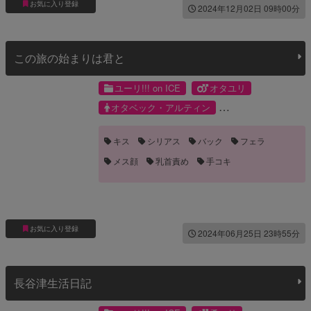
お気に入り登録
2024年12月02日 09時00分
この旅の始まりは君と
ユーリ!!! on ICE
オタユリ
オタベック・アルティン
ユーリ・プリセツキー
キス
シリアス
バック
フェラ
メス顔
乳首責め
手コキ
お気に入り登録
2024年06月25日 23時55分
長谷津生活日記