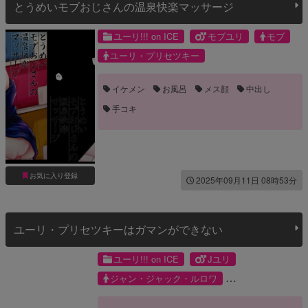
とうめいモブおじさんの温泉快楽マッサージ
ユーリ!!! on ICE
モブユリ
モブ
ユーリ・プリセツキー
イケメン
お風呂
メス顔
中出し
手コキ
お気に入り登録
2025年09月11日 08時53分
ユーリ・プリセツキーはガマンができない
ユーリ!!! on ICE
Jユリ
ジャン・ジャック・ルロワ
ユーリ・プリセツキー