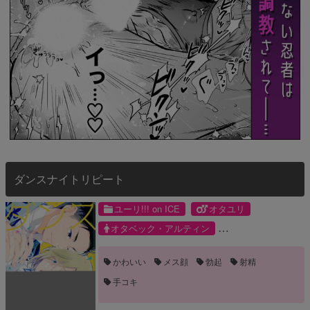
ダンスナイトリピート
ユーリ!!! on ICE
オタユリ
オタベック・アルティン
ユーリ・プリセツキー
かわいい
メス顔
勃起
射精
手コキ