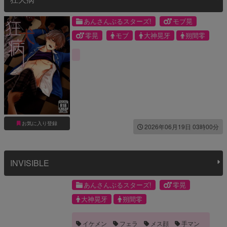
あんさんぶるスターズ!
モブ晃
零晃
モブ
大神晃牙
朔間零
お気に入り登録
2026年06月19日 03時00分
INVISIBLE
あんさんぶるスターズ!
零晃
大神晃牙
朔間零
イケメン
フェラ
メス顔
手マン