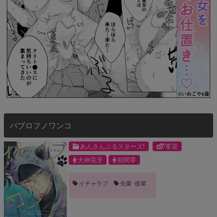
パブロフノワンコ
あんさんぶるスターズ!
零晃
大神晃牙
朔間零
イチャラブ
先輩･後輩