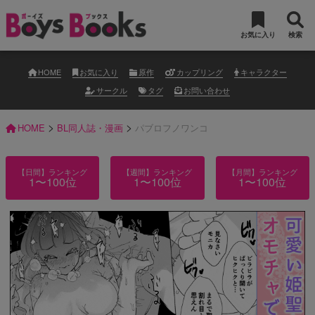
お気に入り
検索
HOME
お気に入り
原作
カップリング
キャラクター
サークル
タグ
お問い合わせ
>
>
HOME
BL同人誌・漫画
パブロフノワンコ
【日間】ランキング
【週間】ランキング
【月間】ランキング
1〜100位
1〜100位
1〜100位