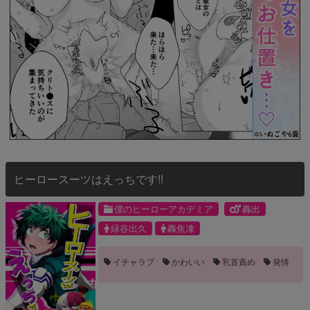
ヒーロースーツはえっちです!!
僕のヒーローアカデミア
轟出
緑谷出久
轟焦凍
イチャラブ
かわいい
乳首責め
発情