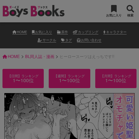
お気に入り
検索
HOME
お気に入り
原作
カップリング
キャラクター
サークル
タグ
お問い合わせ
>
>
HOME
BL同人誌・漫画
ヒーロースーツはえっちです!!
【日間】ランキング
【週間】ランキング
【月間】ランキング
1〜100位
1〜100位
1〜100位