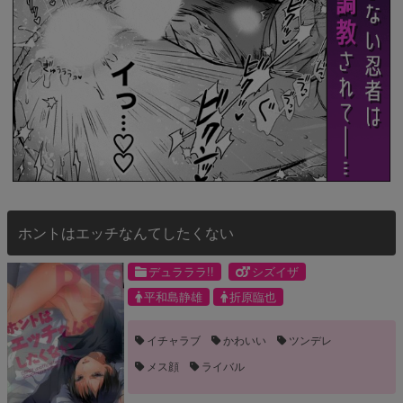
ホントはエッチなんてしたくない
デュラララ!!
シズイザ
平和島静雄
折原臨也
イチャラブ
かわいい
ツンデレ
メス顔
ライバル