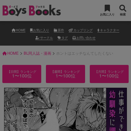
お気に入り
検索
HOME
お気に入り
原作
カップリング
キャラクター
サークル
タグ
お問い合わせ
>
>
HOME
BL同人誌・漫画
ホントはエッチなんてしたくない
【日間】ランキング
【週間】ランキング
【月間】ランキング
1〜100位
1〜100位
1〜100位