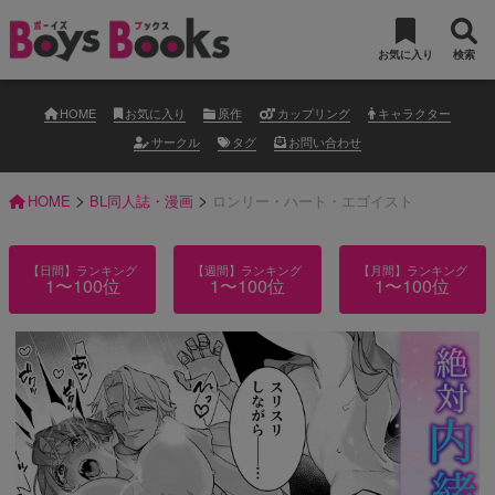
お気に入り
検索
HOME
お気に入り
原作
カップリング
キャラクター
サークル
タグ
お問い合わせ
>
>
HOME
BL同人誌・漫画
ロンリー・ハート・エゴイスト
【日間】ランキング
【週間】ランキング
【月間】ランキング
1〜100位
1〜100位
1〜100位