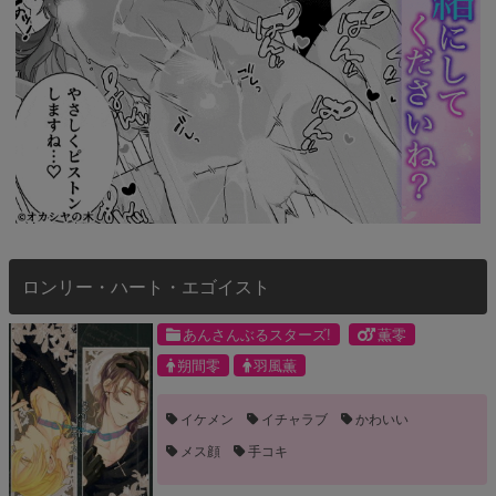
ロンリー・ハート・エゴイスト
あんさんぶるスターズ!
薫零
朔間零
羽風薫
イケメン
イチャラブ
かわいい
メス顔
手コキ