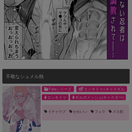
不敬なシュメル熱
Fateシリーズ
エンキドゥ×キャスギル
エンキドゥ
ギルガメッシュ(キャスター)
イチャラブ
かわいい
フェラ
メス顔