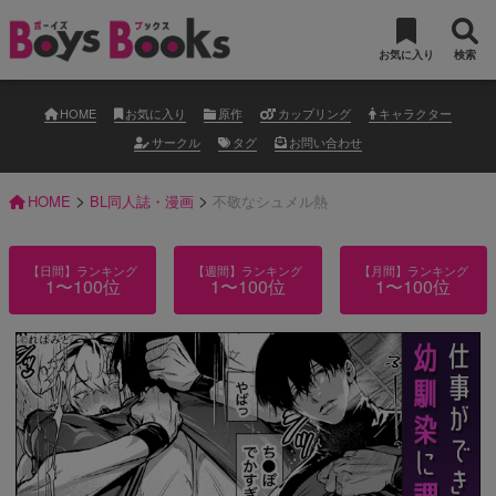
お気に入り
検索
HOME
お気に入り
原作
カップリング
キャラクター
サークル
タグ
お問い合わせ
>
>
HOME
BL同人誌・漫画
不敬なシュメル熱
【日間】ランキング
【週間】ランキング
【月間】ランキング
1〜100位
1〜100位
1〜100位