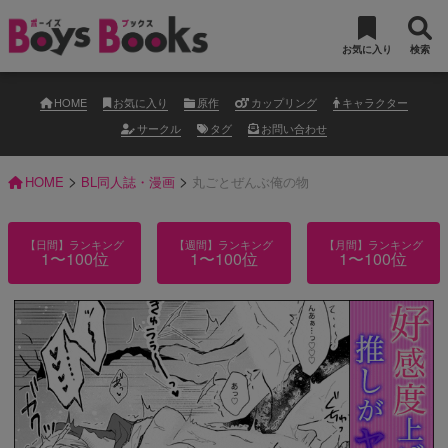
お気に入り
検索
HOME
お気に入り
原作
カップリング
キャラクター
サークル
タグ
お問い合わせ
>
>
HOME
BL同人誌・漫画
丸ごとぜんぶ俺の物
【日間】ランキング
【週間】ランキング
【月間】ランキング
1〜100位
1〜100位
1〜100位