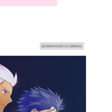
2022年04月21日 23時36分