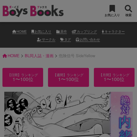
お気に入り
検索
HOME
お気に入り
原作
カップリング
キャラクター
サークル
タグ
お問い合わせ
>
>
HOME
BL同人誌・漫画
危険信号 SideYellow
【日間】ランキング
【週間】ランキング
【月間】ランキング
1〜100位
1〜100位
1〜100位