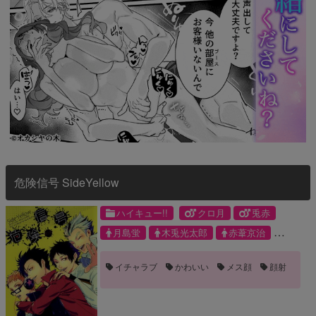
危険信号 SideYellow
ハイキュー!!
クロ月
兎赤
月島蛍
木兎光太郎
赤葦京治
黒尾鉄朗
イチャラブ
かわいい
メス顔
顔射