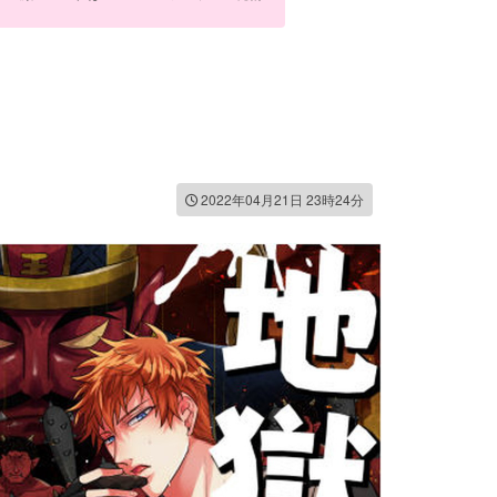
2022年04月21日 23時24分