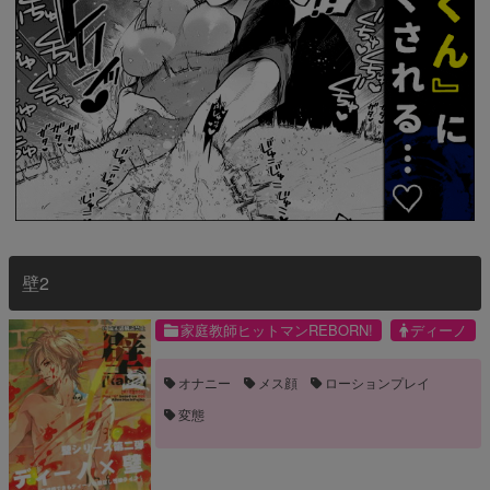
壁2
家庭教師ヒットマンREBORN!
ディーノ
オナニー
メス顔
ローションプレイ
変態