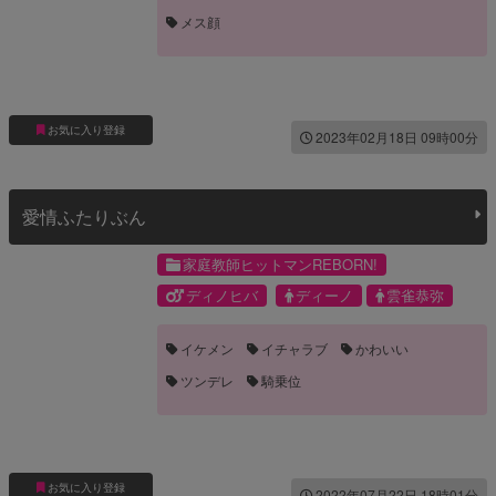
メス顔
お気に入り登録
2023年02月18日 09時00分
愛情ふたりぶん
家庭教師ヒットマンREBORN!
ディノヒバ
ディーノ
雲雀恭弥
イケメン
イチャラブ
かわいい
ツンデレ
騎乗位
お気に入り登録
2022年07月22日 18時01分