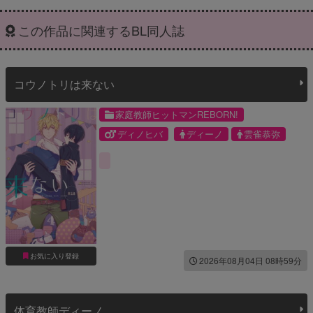
この作品に関連するBL同人誌
コウノトリは来ない
家庭教師ヒットマンREBORN!
ディノヒバ
ディーノ
雲雀恭弥
お気に入り登録
2026年08月04日 08時59分
体育教師ディーノ