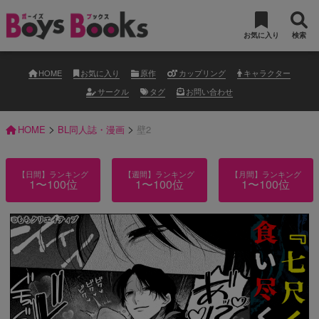
お気に入り
検索
HOME
お気に入り
原作
カップリング
キャラクター
サークル
タグ
お問い合わせ
>
>
HOME
BL同人誌・漫画
壁2
【日間】ランキング
【週間】ランキング
【月間】ランキング
1〜100位
1〜100位
1〜100位