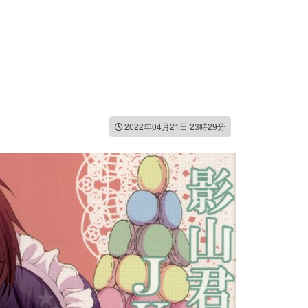
2022年04月21日 23時29分