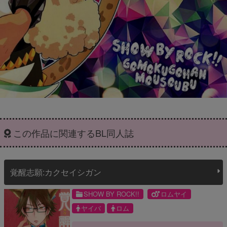
この作品に関連するBL同人誌
覚醒志願:カクセイシガン
SHOW BY ROCK!!
ロムヤイ
ヤイバ
ロム