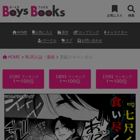
お気に入り
検索
HOME
お気に入り
原作
カップリング
キャラクター
サークル
タグ
お問い合わせ
>
>
HOME
BL同人誌・漫画
悪戯スキャンダル
【日間】ランキング
【週間】ランキング
【月間】ランキング
1〜100位
1〜100位
1〜100位