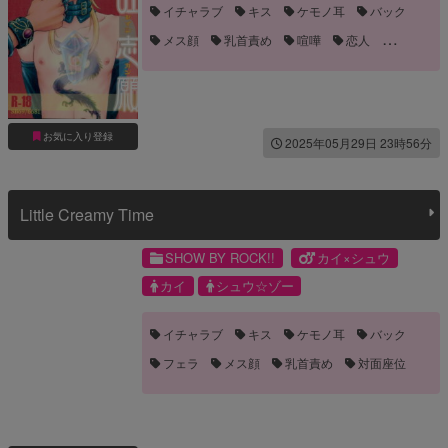
イチャラブ
キス
ケモノ耳
バック
メス顔
乳首責め
喧嘩
恋人
手マン
拘束
暴力
流血
眼鏡
褐色
顔射
お気に入り登録
2025年05月29日 23時56分
Little Creamy Time
SHOW BY ROCK!!
カイ×シュウ
カイ
シュウ☆ゾー
イチャラブ
キス
ケモノ耳
バック
フェラ
メス顔
乳首責め
対面座位