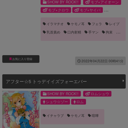
SHOW BY ROCK!!
モブ×アイオーン
モブ×クロウ
モブ×ヤイバ
モブロム
アイオーン
クロウ
イラマチオ
ケモノ耳
フェラ
レイプ
モブ
ヤイバ
ロム
乳首責め
口内射精
手マン
拘束
痴漢
目隠し
眼鏡
褐色
お気に入り登録
2022年04月22日 00時41分
アフター☆5 トゥデイイズフォーエバー
SHOW BY ROCK!!
ロムシュウ
シュウ☆ゾー
ロム
イチャラブ
ケモノ耳
喧嘩