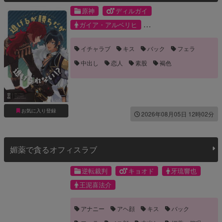
原神
ディルガイ
ガイア・アルベリヒ
ディルック・ラグウィンド
イチャラブ
キス
バック
フェラ
中出し
恋人
素股
褐色
お気に入り登録
2026年08月05日 12時02分
媚薬で貪るオフィスラブ
逆転裁判
キョオド
牙琉響也
王泥喜法介
アナニー
アヘ顔
キス
バック