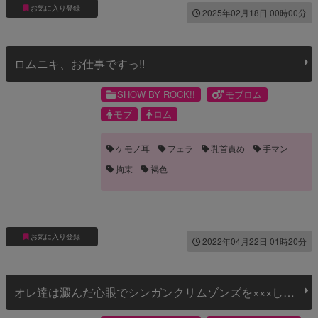
お気に入り登録
2025年02月18日 00時00分
ロムニキ、お仕事ですっ!!
SHOW BY ROCK!!
モブロム
モブ
ロム
ケモノ耳
フェラ
乳首責め
手マン
拘束
褐色
お気に入り登録
2022年04月22日 01時20分
オレ達は澱んだ心眼でシンガンクリムゾンズを×××し続
けル･･･