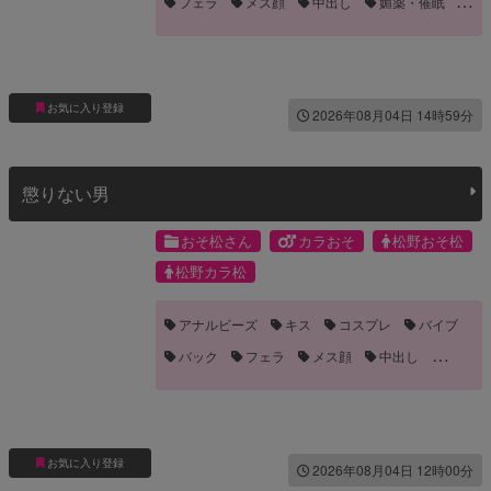
フェラ
メス顔
中出し
媚薬・催眠
手コキ
手マン
発情
誘い受け
雌イキ
お気に入り登録
2026年08月04日 14時59分
懲りない男
おそ松さん
カラおそ
松野おそ松
松野カラ松
アナルビーズ
キス
コスプレ
バイブ
バック
フェラ
メス顔
中出し
乳首責め
前立線責め
噛みつき・キスマーク
嫉妬
手コキ
手マン
拘束
流血
目隠し
長編
お気に入り登録
2026年08月04日 12時00分