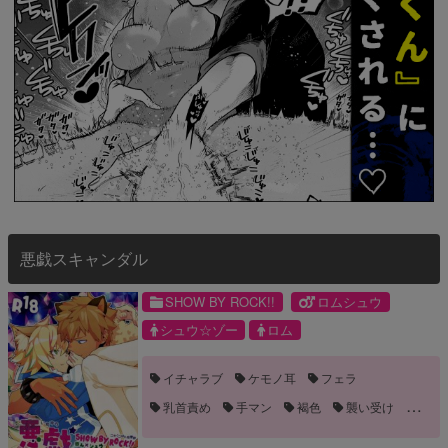
悪戯スキャンダル
SHOW BY ROCK!!
ロムシュウ
シュウ☆ゾー
ロム
イチャラブ
ケモノ耳
フェラ
乳首責め
手マン
褐色
襲い受け
野外