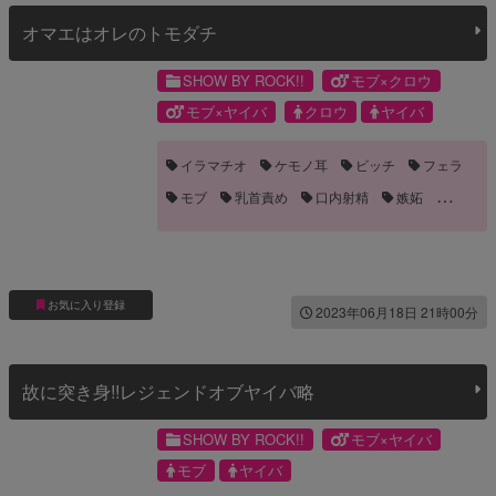
オマエはオレのトモダチ
SHOW BY ROCK!!
モブ×クロウ
モブ×ヤイバ
クロウ
ヤイバ
イラマチオ
ケモノ耳
ビッチ
フェラ
モブ
乳首責め
口内射精
嫉妬
手コキ
眼鏡
お気に入り登録
2023年06月18日 21時00分
故に突き身!!レジェンドオブヤイバ略
SHOW BY ROCK!!
モブ×ヤイバ
モブ
ヤイバ