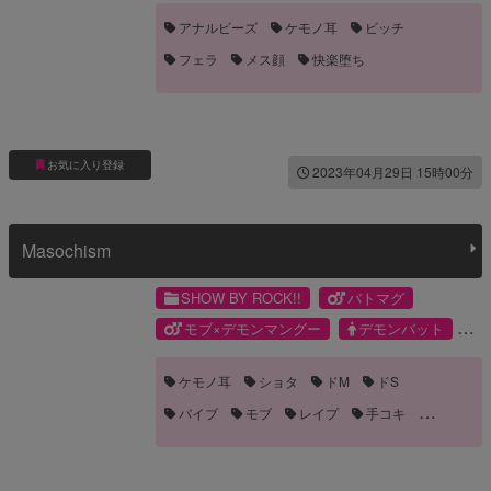
アナルビーズ
ケモノ耳
ビッチ
フェラ
メス顔
快楽堕ち
お気に入り登録
2023年04月29日 15時00分
Masochism
SHOW BY ROCK!!
バトマグ
モブ×デモンマングー
デモンバット
デモンマングー
モブ
ケモノ耳
ショタ
ドM
ドS
バイブ
モブ
レイプ
手コキ
手マン
拘束
誘い受け