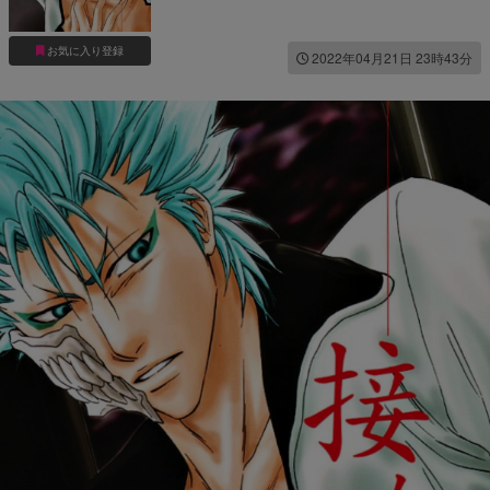
お気に入り登録
2022年04月21日 23時43分