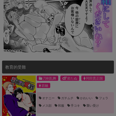
教育的受難
刀剣乱舞
岩たぬ
同田貫正国
岩融
オナニー
ガチムチ
かわいい
フェラ
メス顔
和服
手コキ
襲い受け