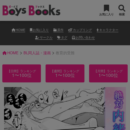
お気に入り
検索
HOME
お気に入り
原作
カップリング
キャラクター
サークル
タグ
お問い合わせ
>
>
HOME
BL同人誌・漫画
教育的受難
【日間】ランキング
【週間】ランキング
【月間】ランキング
1〜100位
1〜100位
1〜100位