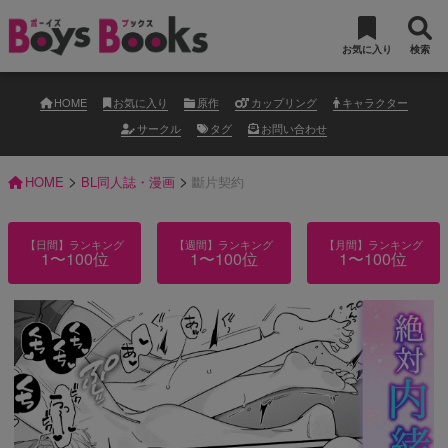
お気に入り
検索
HOME
お気に入り
原作
カップリング
キャラクター
サークル
タグ
お問い合わせ
>
>
HOME
BL同人誌・漫画
斷片契約
【日間】ランキング
【週間】ランキング
【月間】ランキング
1〜100位
1〜100位
1〜100位