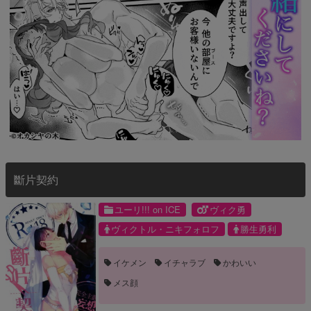
斷片契約
ユーリ!!! on ICE
ヴィク勇
ヴィクトル・ニキフォロフ
勝生勇利
イケメン
イチャラブ
かわいい
メス顔