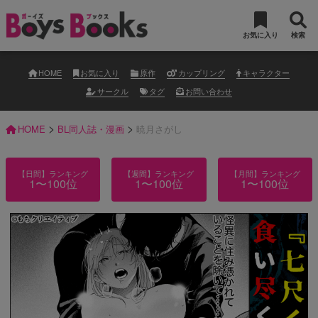
お気に入り
検索
HOME
お気に入り
原作
カップリング
キャラクター
サークル
タグ
お問い合わせ
>
>
HOME
BL同人誌・漫画
暁月さがし
【日間】ランキング
【週間】ランキング
【月間】ランキング
1〜100位
1〜100位
1〜100位