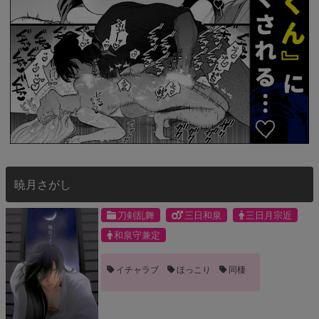
暁月さがし
刀剣乱舞
三日和泉
三日月宗近
和泉守兼定
イチャラブ
ほっこり
同棲