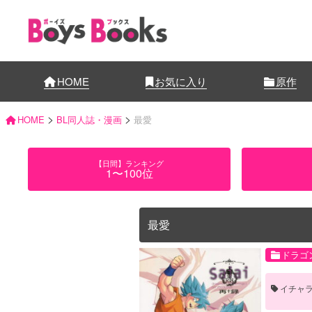
HOME
お気に入り
原作
>
>
HOME
BL同人誌・漫画
最愛
【日間】ランキング
1〜100位
最愛
ドラゴ
イチャ