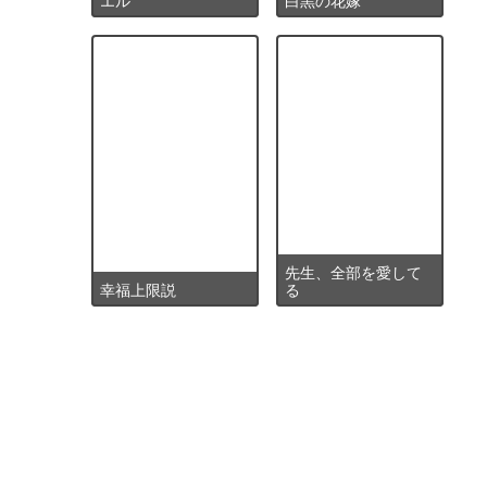
先生、全部を愛して
幸福上限説
る