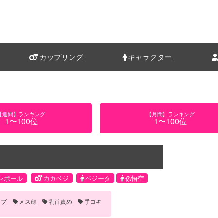
カップリング
キャラクター
【週間】ランキング
【月間】ランキング
1〜100位
1〜100位
ンボール
カカベジ
ベジータ
孫悟空
ラブ
メス顔
乳首責め
手コキ