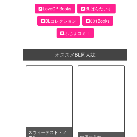
LoveCP Books
BLぱらだいす
BLコレクション
801Books
ふじょコミ！
オススメBL同人誌
スウィーテスト・ノ
エル
白黒の花嫁