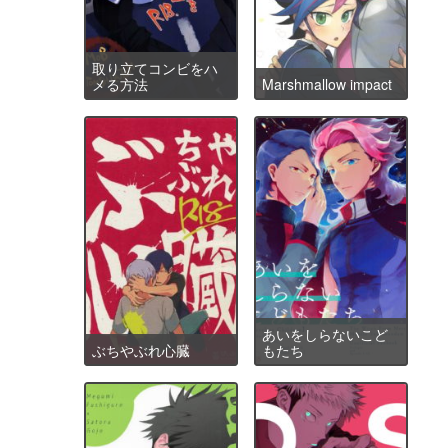
取り立てコンビをハ
メる方法
Marshmallow impact
あいをしらないこど
ぶちやぶれ心臓
もたち