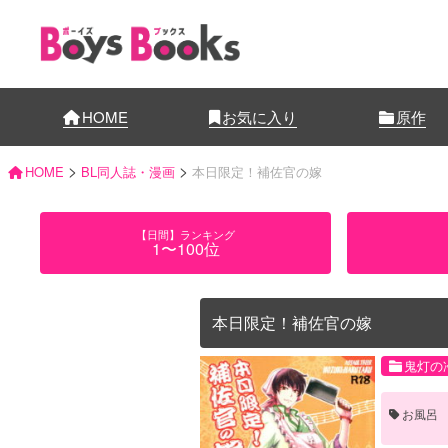
HOME
お気に入り
原作
>
>
HOME
BL同人誌・漫画
本日限定！補佐官の嫁
【日間】ランキング
1〜100位
本日限定！補佐官の嫁
鬼灯の
お風呂