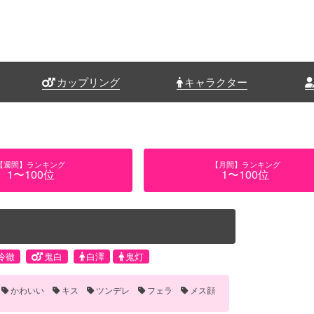
カップリング
キャラクター
【週間】ランキング
【月間】ランキング
1〜100位
1〜100位
冷徹
鬼白
白澤
鬼灯
かわいい
キス
ツンデレ
フェラ
メス顔