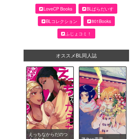
LoveCP Books
BLぱらだいす
BLコレクション
801Books
ふじょコミ！
オススメBL同人誌
えっちなからだのつ
くりかた
薄氷に霹靂