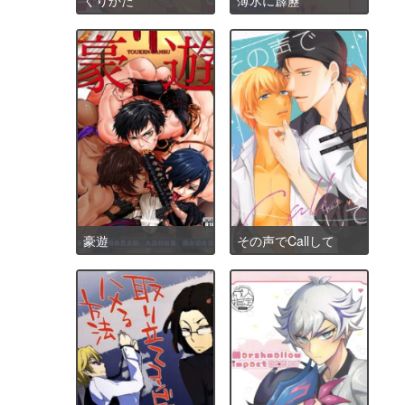
豪遊
その声でCallして