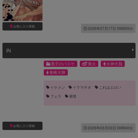
お気に入り登録
2026年07月17日 05時59分
IN
黒子のバスケ
青火
火神大我
青峰大輝
イケメン
イラマチオ
これはエロい
フェラ
発情
お気に入り登録
2026年03月03日 00時00分