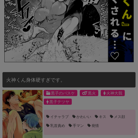
火神くん身体硬すぎです。
黒子のバスケ
黒火
火神大我
黒子テツヤ
イチャラブ
かわいい
キス
メス顔
乳首責め
手マン
発情