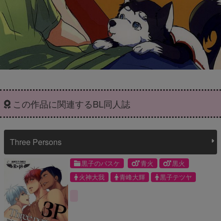
この作品に関連するBL同人誌
Three Persons
黒子のバスケ
青火
黒火
火神大我
青峰大輝
黒子テツヤ