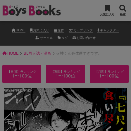
お気に入り
検索
HOME
お気に入り
原作
カップリング
キャラクター
サークル
タグ
お問い合わせ
>
>
HOME
BL同人誌・漫画
火神くん身体硬すぎです。
【日間】ランキング
【週間】ランキング
【月間】ランキング
1〜100位
1〜100位
1〜100位