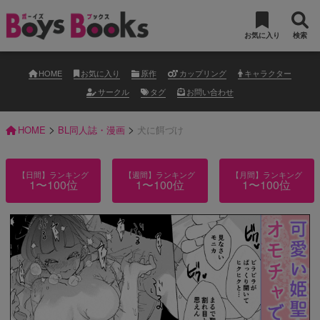
お気に入り
検索
HOME
お気に入り
原作
カップリング
キャラクター
サークル
タグ
お問い合わせ
>
>
HOME
BL同人誌・漫画
犬に餌づけ
【日間】ランキング
【週間】ランキング
【月間】ランキング
1〜100位
1〜100位
1〜100位