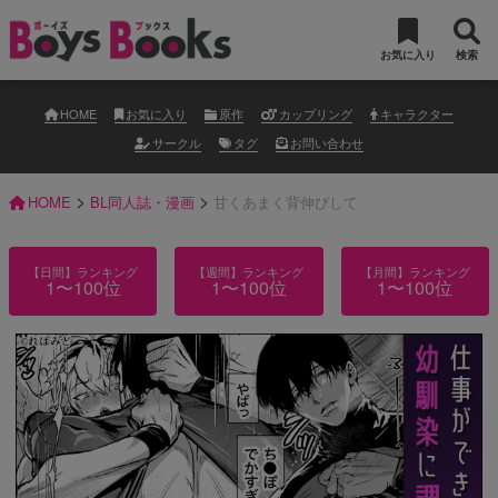
お気に入り
検索
HOME
お気に入り
原作
カップリング
キャラクター
サークル
タグ
お問い合わせ
>
>
HOME
BL同人誌・漫画
甘くあまく背伸びして
【日間】ランキング
【週間】ランキング
【月間】ランキング
1〜100位
1〜100位
1〜100位