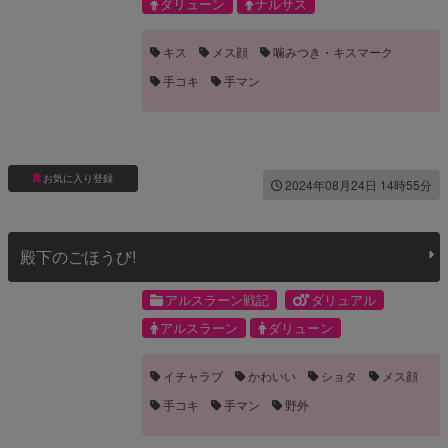
ダリューン
ナルサス
キス
メス顔
噛みつき・キスマーク
手コキ
手マン
お気に入り登録
2024年08月24日 14時55分
殿下のごほうび!
アルスラーン戦記
ダリュアル
アルスラーン
ダリューン
イチャラブ
かわいい
ショタ
メス顔
手コキ
手マン
野外