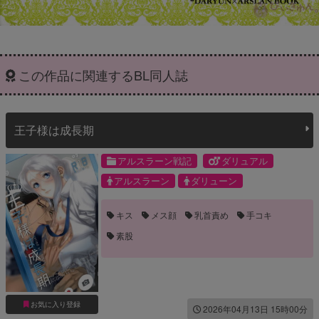
この作品に関連するBL同人誌
王子様は成長期
アルスラーン戦記
ダリュアル
アルスラーン
ダリューン
キス
メス顔
乳首責め
手コキ
素股
お気に入り登録
2026年04月13日 15時00分