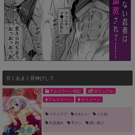
甘くあまく背伸びして
アルスラーン戦記
ダリュアル
アルスラーン
ダリューン
イチャラブ
かわいい
メス顔
乳首責め
手マン
誘い受け