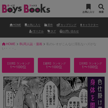
お気に入り
検索
HOME
お気に入り
原作
カップリング
キャラクター
サークル
タグ
お問い合わせ
>
>
HOME
BL同人誌・漫画
私のレオがこんなに淫乱なハズがな
い・・・。
【日間】ランキング
【週間】ランキング
【月間】ランキング
1〜100位
1〜100位
1〜100位