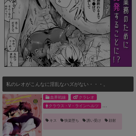
私のレオがこんなに淫乱なハズがない・・・。
血界戦線
クラレオ
クラウス・V・ラインヘルツ
レオナルド・ウォッチ
キス
快楽堕ち
誘い受け
顔射