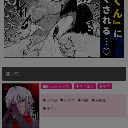
罪と罰
Fateシリーズ
サリエリ
モブ
メス顔
レイプ
拘束
異種姦
雌イキ