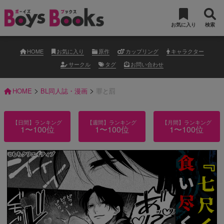
お気に入り
検索
HOME
お気に入り
原作
カップリング
キャラクター
サークル
タグ
お問い合わせ
>
>
HOME
BL同人誌・漫画
罪と罰
【日間】ランキング
【週間】ランキング
【月間】ランキング
1〜100位
1〜100位
1〜100位