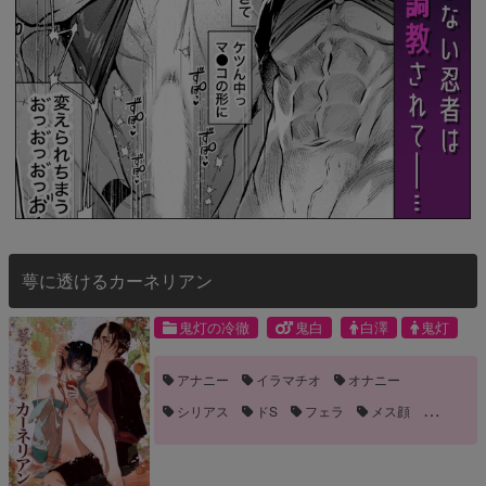
萼に透けるカーネリアン
鬼灯の冷徹
鬼白
白澤
鬼灯
アナニー
イラマチオ
オナニー
シリアス
ドS
フェラ
メス顔
乳首責め
兜合わせ
和服
喧嘩
手コキ
手マン
流血
鬼畜