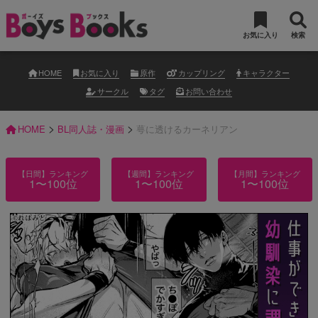
お気に入り
検索
HOME
お気に入り
原作
カップリング
キャラクター
サークル
タグ
お問い合わせ
>
>
HOME
BL同人誌・漫画
萼に透けるカーネリアン
【日間】ランキング
【週間】ランキング
【月間】ランキング
1〜100位
1〜100位
1〜100位