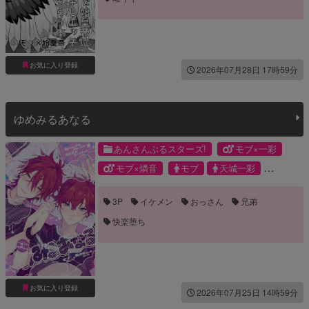
お気に入り登録
2026年07月28日 17時59分
ゆめみるあなる
あんさんぶるスターズ!
モブ×一彩
モブ×燐音
モブ
天城一彩
天城燐音
3P
イケメン
おっさん
兄弟
快楽堕ち
お気に入り登録
2026年07月25日 14時59分