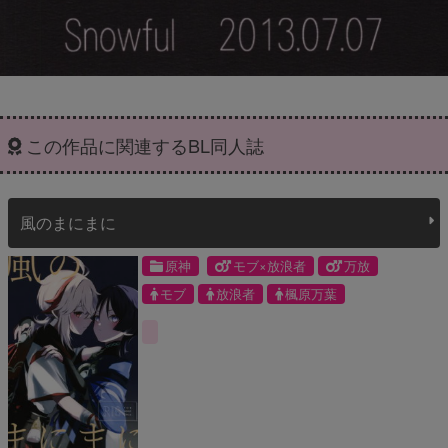
この作品に関連するBL同人誌
風のまにまに
原神
モブ×放浪者
万放
モブ
放浪者
楓原万葉