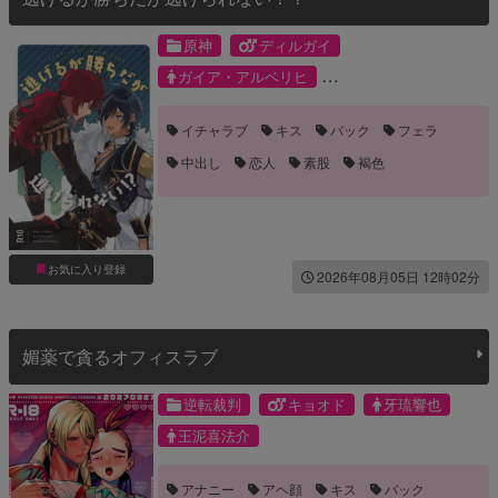
原神
ディルガイ
ガイア・アルベリヒ
ディルック・ラグウィンド
イチャラブ
キス
バック
フェラ
中出し
恋人
素股
褐色
お気に入り登録
2026年08月05日 12時02分
媚薬で貪るオフィスラブ
逆転裁判
キョオド
牙琉響也
王泥喜法介
アナニー
アヘ顔
キス
バック