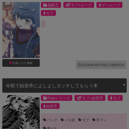
遊戯王
モブ×ルーグ
ザ☆ルーグ
モブ
お気に入り登録
2026年08月04日 03時00分
令呪で始皇帝によしよしエッチしてもらう本
Fateシリーズ
モブ×始皇帝
モブ
始皇帝
バック
メス顔
モブ
手マン
雌イキ