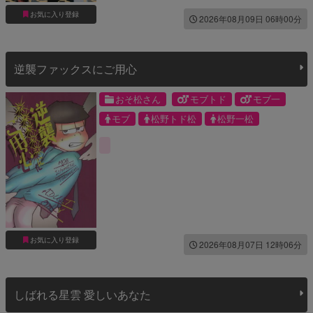
お気に入り登録
2026年08月09日 06時00分
逆襲ファックスにご用心
おそ松さん
モブトド
モブ一
モブ
松野トド松
松野一松
お気に入り登録
2026年08月07日 12時06分
しばれる星雲 愛しいあなた