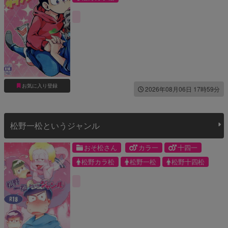
お気に入り登録
2026年08月06日 17時59分
松野一松というジャンル
おそ松さん
カラ一
十四一
松野カラ松
松野一松
松野十四松