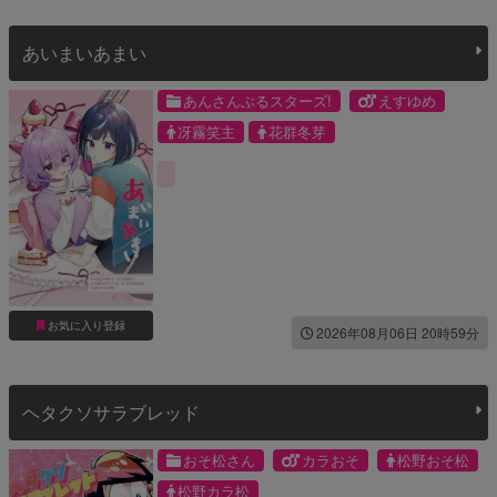
あいまいあまい
あんさんぶるスターズ!
えすゆめ
冴霧笑主
花群冬芽
お気に入り登録
2026年08月06日 20時59分
ヘタクソサラブレッド
おそ松さん
カラおそ
松野おそ松
松野カラ松