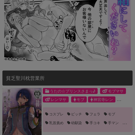
貧乏聖川枕営業所
うたの☆プリンスさまっ♪
モブマサ
レンマサ
モブ
神宮寺レン
聖川真斗
コスプレ
ビッチ
フェラ
モブ
乳首責め
幼馴染
手コキ
手マン
調教