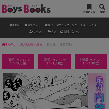
お気に入り
検索
HOME
お気に入り
原作
カップリング
キャラクター
サークル
タグ
お問い合わせ
>
>
HOME
BL同人誌・漫画
貧乏聖川枕営業所
【日間】ランキング
【週間】ランキング
【月間】ランキング
1〜100位
1〜100位
1〜100位