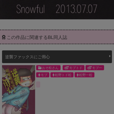
この作品に関連するBL同人誌
逆襲ファックスにご用心
おそ松さん
モブトド
モブ一
モブ
松野トド松
松野一松