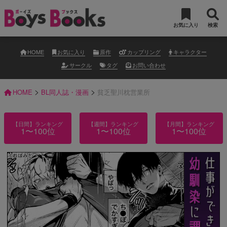
お気に入り
検索
HOME
お気に入り
原作
カップリング
キャラクター
サークル
タグ
お問い合わせ
>
>
HOME
BL同人誌・漫画
貧乏聖川枕営業所
【日間】ランキング
【週間】ランキング
【月間】ランキング
1〜100位
1〜100位
1〜100位