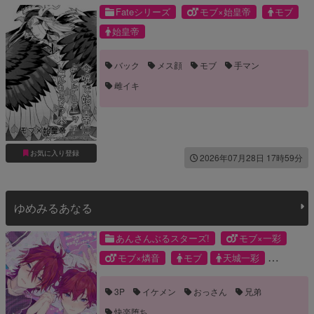
Fateシリーズ
モブ×始皇帝
モブ
始皇帝
バック
メス顔
モブ
手マン
雌イキ
お気に入り登録
2026年07月28日 17時59分
ゆめみるあなる
あんさんぶるスターズ!
モブ×一彩
モブ×燐音
モブ
天城一彩
天城燐音
3P
イケメン
おっさん
兄弟
快楽堕ち