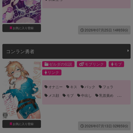
お気に入り登録
2026年07月25日 14時59分
コンラン勇者
ゼルダの伝説
モブリンク
モブ
リンク
オナニー
キス
バック
フェラ
メス顔
モブ
中出し
乳首責め
口内射精
発情
お気に入り登録
2026年07月13日 02時59分