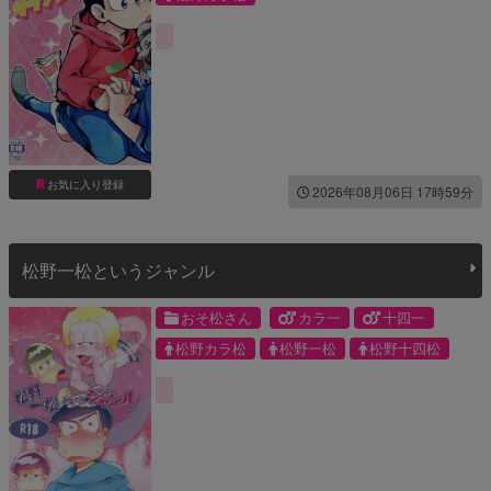
お気に入り登録
2026年08月06日 17時59分
松野一松というジャンル
おそ松さん
カラ一
十四一
松野カラ松
松野一松
松野十四松