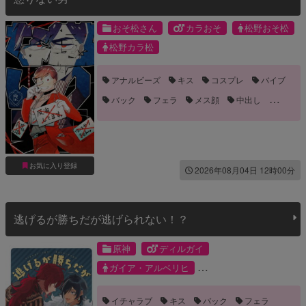
おそ松さん
カラおそ
松野おそ松
松野カラ松
アナルビーズ
キス
コスプレ
バイブ
バック
フェラ
メス顔
中出し
乳首責め
前立線責め
噛みつき・キスマーク
嫉妬
手コキ
手マン
拘束
流血
目隠し
長編
お気に入り登録
2026年08月04日 12時00分
逃げるが勝ちだが逃げられない！？
原神
ディルガイ
ガイア・アルベリヒ
ディルック・ラグウィンド
イチャラブ
キス
バック
フェラ