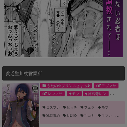
貧乏聖川枕営業所
うたの☆プリンスさまっ♪
モブマサ
レンマサ
モブ
神宮寺レン
聖川真斗
コスプレ
ビッチ
フェラ
モブ
乳首責め
幼馴染
手コキ
手マン
調教