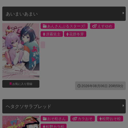
あいまいあまい
あんさんぶるスターズ!
えすゆめ
冴霧笑主
花群冬芽
お気に入り登録
2026年08月06日 20時59分
ヘタクソサラブレッド
おそ松さん
カラおそ
松野おそ松
松野カラ松