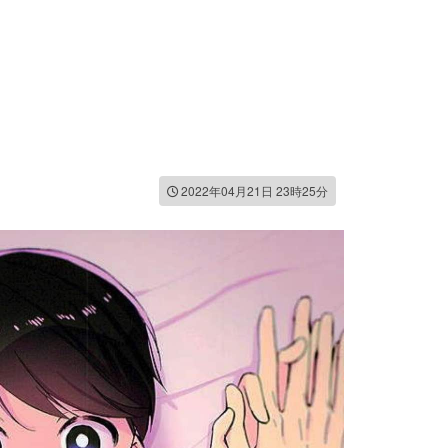
2022年04月21日 23時25分