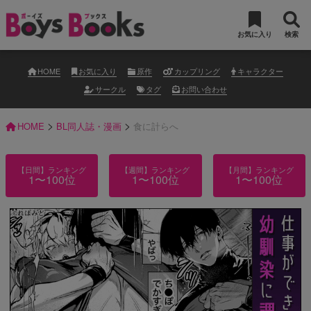
お気に入り
検索
HOME
お気に入り
原作
カップリング
キャラクター
サークル
タグ
お問い合わせ
>
>
HOME
BL同人誌・漫画
食に計らへ
【日間】ランキング
【週間】ランキング
【月間】ランキング
1〜100位
1〜100位
1〜100位