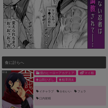
食に計らへ
僕のヒーローアカデミア
マイ相
山田ひざし
相澤消太
イチャラブ
かわいい
フェラ
口内射精