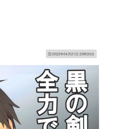
2022年04月21日 23時33分