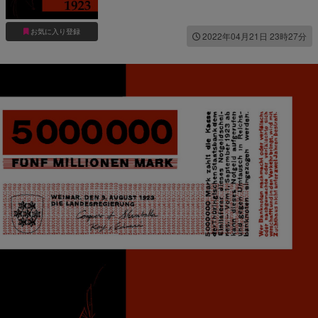
お気に入り登録
2022年04月21日 23時27分