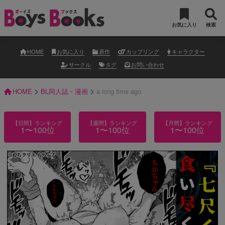
お気に入り
検索
HOME
お気に入り
原作
カップリング
キャラクター
サークル
タグ
お問い合わせ
>
>
HOME
BL同人誌・漫画
a long time ago
【日間】ランキング
【週間】ランキング
【月間】ランキング
1〜100位
1〜100位
1〜100位