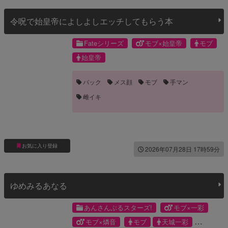
令呪で始皇帝によしよしエッチしてもらう本
Fateシリーズ
モブ×始皇帝
モブ
始皇帝
バック
メス顔
モブ
手マン
雌イキ
お気に入り登録
2026年07月28日 17時59分
ゆめみるあなる
あんさんぶるスターズ!
モブ×一彩
モブ×燐音
モブ
天城一彩