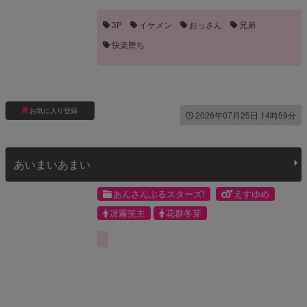
天城燐音
3P
イケメン
おっさん
兄弟
快楽堕ち
お気に入り登録
2026年07月25日 14時59分
あいまいあまい
あんさんぶるスターズ!
えすゆめ
冴霧笑主
花群冬芽