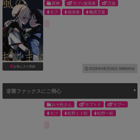
原神
モブ×放浪者
万放
モブ
放浪者
楓原万葉
お気に入り登録
2026年08月09日 06時00分
逆襲ファックスにご用心
おそ松さん
モブトド
モブ一
モブ
松野トド松
松野一松