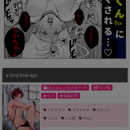
a long time ago
あんさんぶるスターズ!
モブ鬼
モブ
鬼龍紅郎
イチャラブ
イラマチオ
かわいい
フェラ
メス顔
中出し