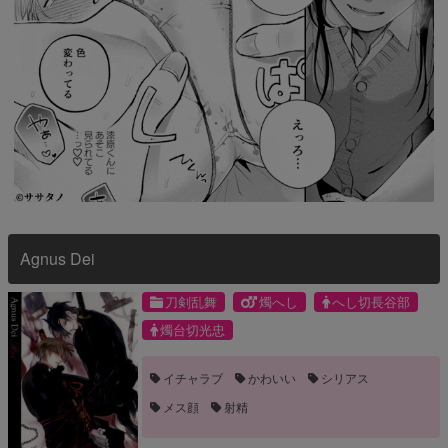
Agnus Dei
刀剣乱舞
燭へし
へし切長谷部
燭台切光忠
イチャラブ
かわいい
シリアス
メス顔
射精