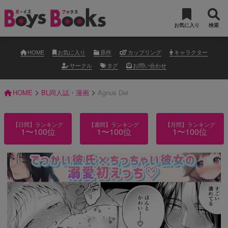
お気に入り
検索
HOME
お気に入り
原作
カップリング
キャラクター
サークル
タグ
お問い合わせ
>
>
HOME
BL同人誌・漫画
Agnus Dei
【日間】ランキング
【週間】ランキング
【月間】ランキング
1〜100位
1〜100位
1〜100位