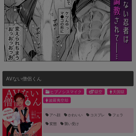
AVない僧侶くん
ヒプノシスマイク
獄空
天国獄
波羅夷空却
アヘ顔
かわいい
コスプレ
フェラ
変態
襲い受け