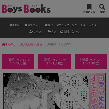
お気に入り
検索
HOME
お気に入り
原作
カップリング
キャラクター
サークル
タグ
お問い合わせ
>
>
HOME
BL同人誌・漫画
DRINK IT DOWN
【日間】ランキング
【週間】ランキング
【月間】ランキング
1〜100位
1〜100位
1〜100位