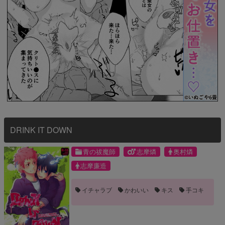
DRINK IT DOWN
青の祓魔師
志摩燐
奥村燐
志摩廉造
イチャラブ
かわいい
キス
手コキ